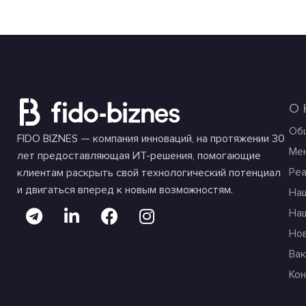
О
Об
FIDO BIZNES — компания инноваций, на протяжении 30
Ме
лет предоставляющая ИТ-решения, помогающие
Ре
клиентам раскрыть свой технологический потенциал
и двигаться вперед к новым возможностям.
На
На
Но
Вак
Ко