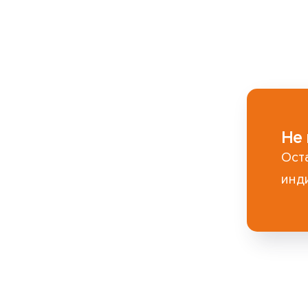
Не 
Ост
инд