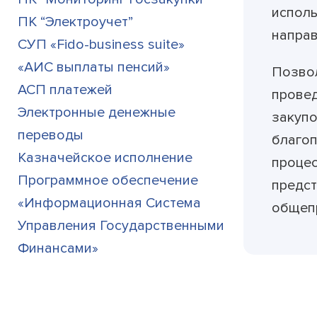
исполь
ПК “Электроучет”
напра
СУП «Fido-business suite»
«АИС выплаты пенсий»
Позвол
АСП платежей
провед
Электронные денежные
закупо
переводы
благоп
Казначейское исполнение
процес
Программное обеспечение
предст
«Информационная Система
общепр
Управления Государственными
Финансами»