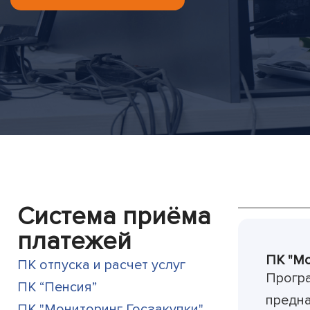
Система приёма
платежей
ПК "Мо
ПК отпуска и расчет услуг
Програ
ПК “Пенсия”
предна
ПК "Мониторинг Госзакупки"