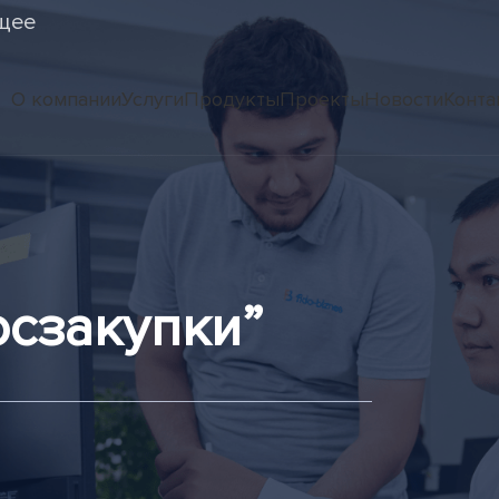
щее
О компании
Услуги
Продукты
Проекты
Новости
Конта
осзакупки”