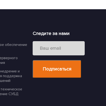
Следите за нами
ое обеспечение
серверного
ния
внедрение и
ая поддержка
ешений
 техническое
ение СУБД