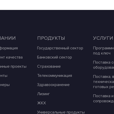
ПАНИИ
ПРОДУКТЫ
УСЛУГИ
формация
Государственный сектор
Программн
под ключ
нт качества
Банковский сектор
Поставка 
анные проекты
Страхование
оборудова
енты
Телекоммуникация
Поставка, 
техническ
тнеры
Здравоохранение
готовых р
Лизинг
Поставка и
сопровожд
ЖКХ
Универсальные продукты