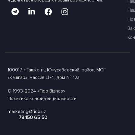
и двигаться вперед к новым возможностям.
На
На
Но
Вак
Ко
100017, г.Ташкент., Юнусабадский район, МСГ
«Кашгар», массив Ц-4, дом № 12а
© 1993-2024 «Fido Biznes»
Политика конфиденциальности
marketing@fido.uz
78 150 65 50