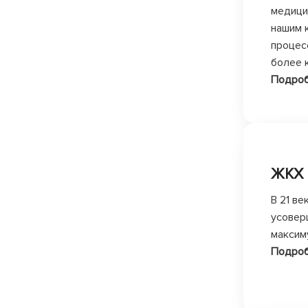
медици
нашим 
процес
более 
Подро
ЖКХ
В 21 в
усовер
максим
Подро