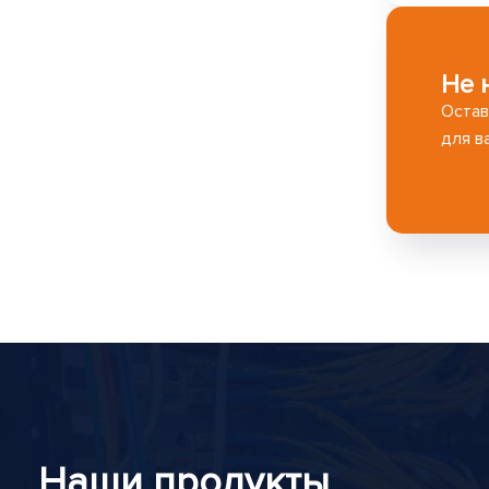
Не 
Остав
для ва
Наши продукты