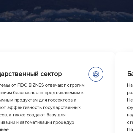
дарственный сектор
Б
темы от FIDO BIZNES отвечают строгим
На
аниям безопасности, предъявляемым к
ра
ммным продуктам для госсектора и
Не
ют эффективность государственных
фу
сов, а также создают базу для
на
изации и автоматизации процедур
ст
бнее
По