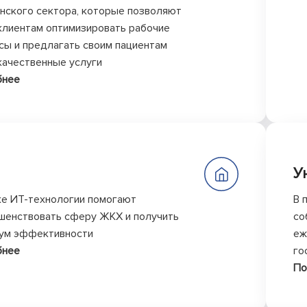
нского сектора, которые позволяют
клиентам оптимизировать рабочие
сы и предлагать своим пациентам
качественные услуги
бнее
У
еке ИТ-технологии помогают
В 
шенствовать сферу ЖКХ и получить
со
ум эффективности
еж
бнее
го
По