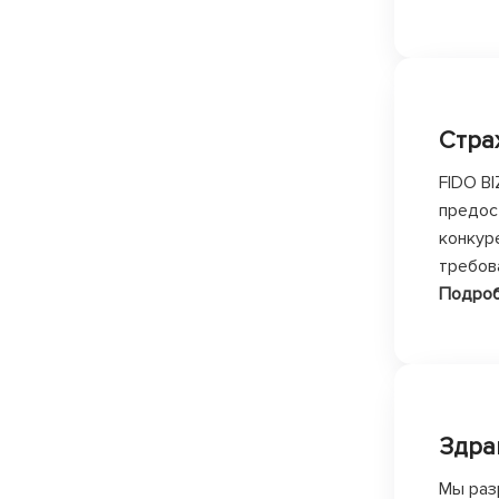
Стра
FIDO B
предос
конкур
требов
Подро
Здра
Мы раз