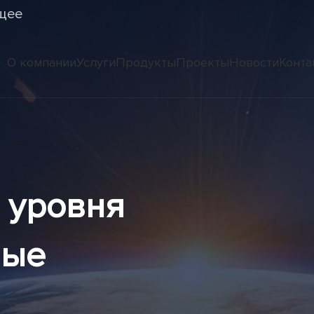
щее
О компании
Услуги
Продукты
Проекты
Новости
Конта
 уровня
ные