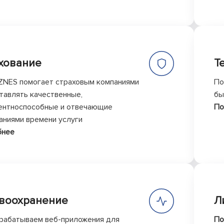
хование
Т
IZNES помогает страховым компаниями
По
тавлять качественные,
бы
ентноспособные и отвечающие
По
аниями времени услуги
бнее
воохранение
Л
рабатываем веб-приложения для
По