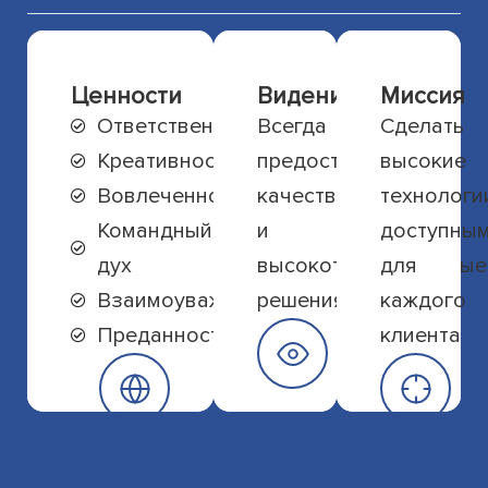
Ценности
Видение
Миссия
Ответственность
Всегда
Сделать
Креативность
предоставлять
высокие
Вовлеченность
качественные
технологи
Командный
и
доступны
дух
высокотехнологичные
для
Взаимоуважение
решения
каждого
Преданность
клиента