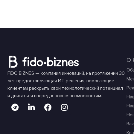
О
Об
FIDO BIZNES — компания инноваций, на протяжении 30
Ме
лет предоставляющая ИТ-решения, помогающие
Ре
клиентам раскрыть свой технологический потенциал
и двигаться вперед к новым возможностям.
На
На
Но
Вак
Ко