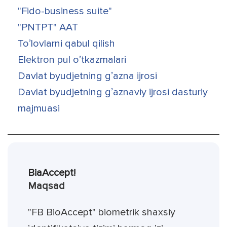
"Fido-business suite"
"PNTPT" AAT
Toʼlovlarni qabul qilish
Elektron pul oʼtkazmalari
Davlat byudjetning gʼazna ijrosi
Davlat byudjetning gʼaznaviy ijrosi dasturiy
majmuasi
BiaAccept!
Maqsad
"FB BioAccept" biometrik shaxsiy