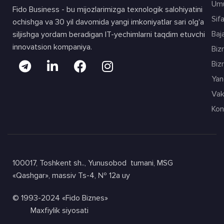
Umu
Fido Business - bu mijozlarimizga texnologik salohiyatini
Sif
ochishga va 30 yil davomida yangi imkoniyatlar sari olg'a
Baja
siljishga yordam beradigan IT-yechimlarni taqdim etuvchi
innovatsion kompaniya.
Biz
Biz
Yang
Vak
Kon
100017, Toshkent sh.., Yunusobod tumani, MSG
«Qashgar», massiv Ts-4, № 12а uy
© 1993-2024 «Fido Biznes»
Maxfiylik siyosati