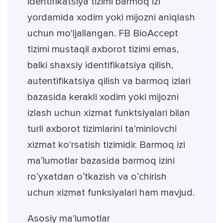
identifikatsiya tizimi barmoq izi
yordamida xodim yoki mijozni aniqlash
uchun mo'ljallangan. FB BioAccept
tizimi mustaqil axborot tizimi emas,
balki shaxsiy identifikatsiya qilish,
autentifikatsiya qilish va barmoq izlari
bazasida kerakli xodim yoki mijozni
izlash uchun xizmat funktsiyalari bilan
turli axborot tizimlarini ta'minlovchi
xizmat ko'rsatish tizimidir. Barmoq izi
maʼlumotlar bazasida barmoq izini
roʻyxatdan oʻtkazish va oʻchirish
uchun xizmat funksiyalari ham mavjud.
Asosiy ma'lumotlar