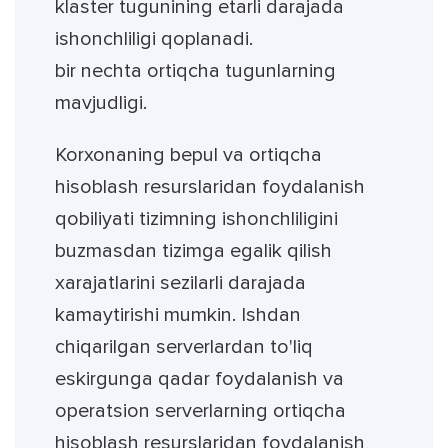
klaster tugunining etarli darajada
ishonchliligi qoplanadi.
bir nechta ortiqcha tugunlarning
mavjudligi.
Korxonaning bepul va ortiqcha
hisoblash resurslaridan foydalanish
qobiliyati tizimning ishonchliligini
buzmasdan tizimga egalik qilish
xarajatlarini sezilarli darajada
kamaytirishi mumkin. Ishdan
chiqarilgan serverlardan to'liq
eskirgunga qadar foydalanish va
operatsion serverlarning ortiqcha
hisoblash resurslaridan foydalanish