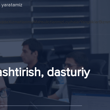
i yaratamiz
qida
Xizmatlarimiz
Mahsulotlarimiz
Loyihalar
Yangiliklar
Bizni
htirish, dasturiy