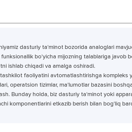
yamiz dasturiy ta'minot bozorida analoglari mavju
 funksionallik bo'yicha mijozning talablariga javob 
tni ishlab chiqadi va amalga oshiradi.
tashkilot faoliyatini avtomatlashtirishga kompleks 
ari, operatsion tizimlar, ma'lumotlar bazasini boshqari
ash. Bunday holda, biz dasturiy ta'minot yoki appa
hi komponentlarini etkazib berish bilan bog'liq bar