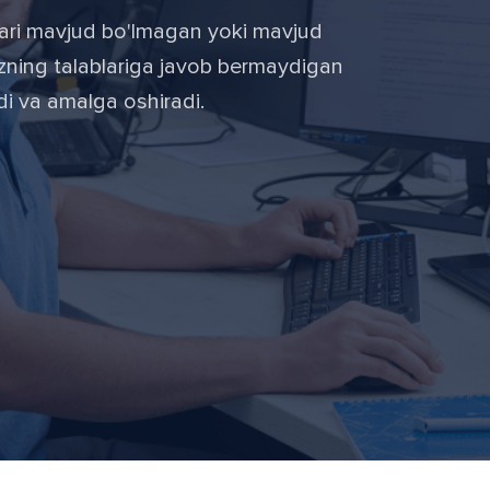
lari mavjud bo'lmagan yoki mavjud
jozning talablariga javob bermaydigan
adi va amalga oshiradi.