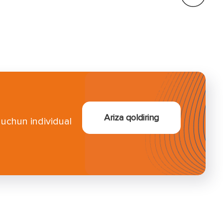
Ariza qoldiring
z uchun individual