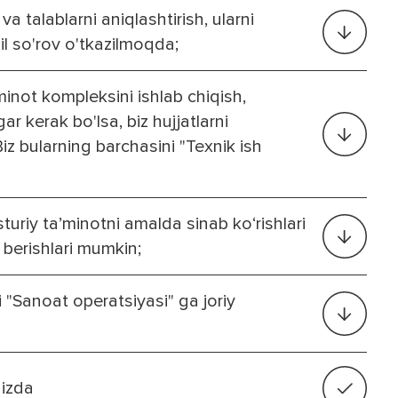
a talablarni aniqlashtirish, ularni
il so'rov o'tkazilmoqda;
minot kompleksini ishlab chiqish,
ar kerak bo'lsa, biz hujjatlarni
z bularning barchasini "Texnik ish
uriy ta’minotni amalda sinab ko‘rishlari
i berishlari mumkin;
i "Sanoat operatsiyasi" ga joriy
gizda