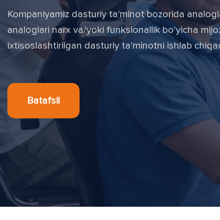
Kompaniyamiz dasturiy ta'minot bozorida analog
analoglari narx va/yoki funksionallik bo'yicha mi
ixtisoslashtirilgan dasturiy ta'minotni ishlab chiq
Batafsil