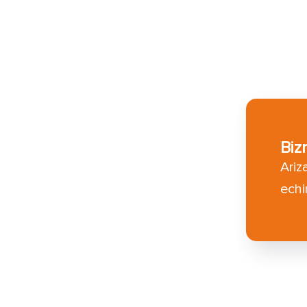
Biz
Ariz
echi