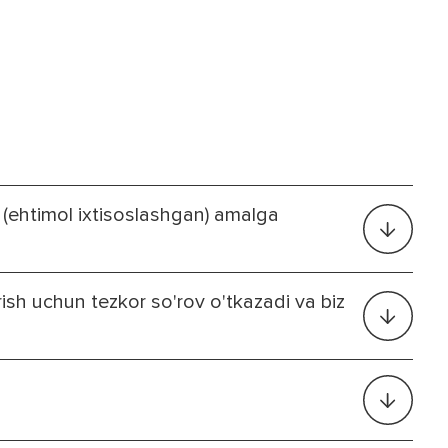
i (ehtimol ixtisoslashgan) amalga
irish uchun tezkor so'rov o'tkazadi va biz