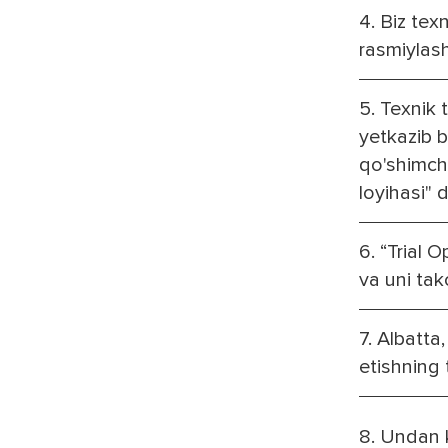
4. Biz tex
rasmiylash
5. Texnik 
yetkazib b
qo'shimcha
loyihasi" 
6. “Trial 
va uni tak
7. Albatta
etishning 
8. Undan k