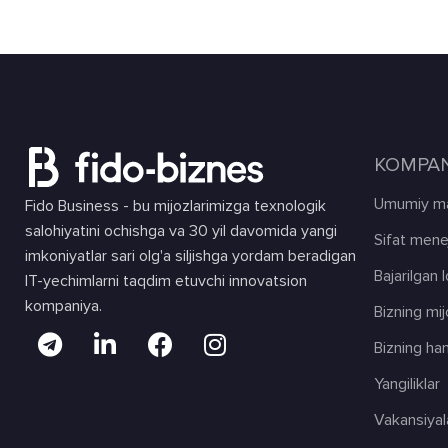
KOMPAN
Umumiy ma
Fido Business - bu mijozlarimizga texnologik
salohiyatini ochishga va 30 yil davomida yangi
Sifat mene
imkoniyatlar sari olg'a siljishga yordam beradigan
Bajarilgan 
IT-yechimlarni taqdim etuvchi innovatsion
kompaniya.
Bizning mij
Bizning ha
Yangiliklar
Vakansiyal