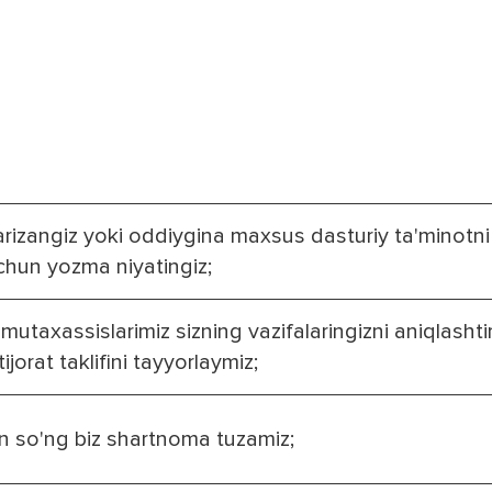
 arizangiz yoki oddiygina maxsus dasturiy ta'minotn
chun yozma niyatingiz;
 mutaxassislarimiz sizning vazifalaringizni aniqlasht
ijorat taklifini tayyorlaymiz;
n so'ng biz shartnoma tuzamiz;