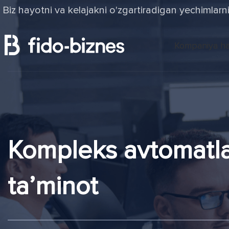
Biz hayotni va kelajakni o'zgartiradigan yechimlarn
Kompaniya ha
Kompleks avtomatlas
taʼminot