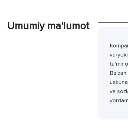
Umumiy ma'lumot
Kompani
va/yoki
ta'mino
Ba'zan 
uskunal
va sozl
yordamc