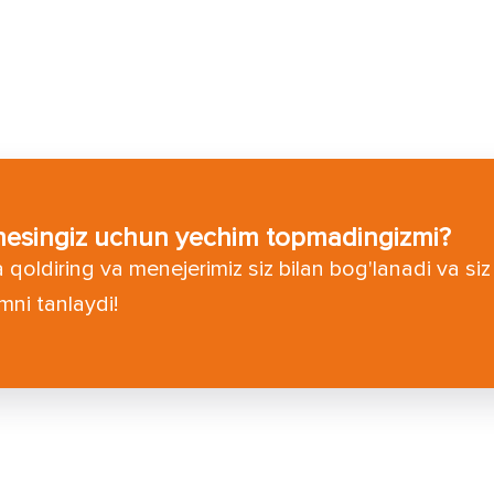
nesingiz uchun yechim topmadingizmi?
a qoldiring va menejerimiz siz bilan bog'lanadi va si
mni tanlaydi!