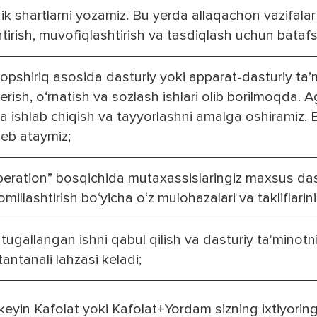
nik shartlarni yozamiz. Bu yerda allaqachon vazifalar v
tirish, muvofiqlashtirish va tasdiqlash uchun batafs
topshiriq asosida dasturiy yoki apparat-dasturiy ta’
erish, o‘rnatish va sozlash ishlari olib borilmoqda. Ag
 ishlab chiqish va tayyorlashni amalga oshiramiz. Bi
deb ataymiz;
Operation” bosqichida mutaxassislaringiz maxsus dast
omillashtirish bo‘yicha o‘z mulohazalari va takliflarin
, tugallangan ishni qabul qilish va dasturiy ta'minotn
tantanali lahzasi keladi;
eyin Kafolat yoki Kafolat+Yordam sizning ixtiyorin