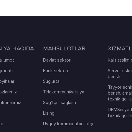
IYA HAQIDA
MAHSULOTLAR
XIZMAT
'lumot
Davlat sektori
Kalit taslim
jmenti
Bank sektori
Server uskun
berish
loyihalar
Sug'urta
Tayyor echi
ozlarimiz
Telekommunikatsiya
berish, amal
texnik qo'll
mkorlarimiz
Sog'liqni saqlash
DBMSni yetk
Lizing
texnik qo'll
ar
Uy-joy kommunal xo'jaligi