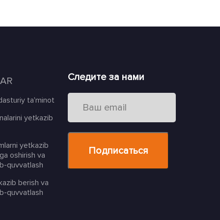
Следите за нами
LAR
 dasturiy ta'minot
alarini yetkazib
mlarni yetkazib
ga oshirish va
ab-quvvatlash
azib berish va
ab-quvvatlash