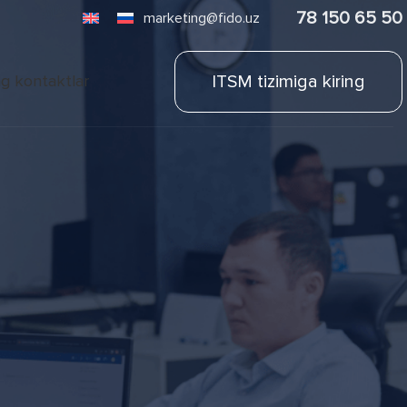
78 150 65 50
marketing@fido.uz
ITSM tizimiga kiring
ng kontaktlar