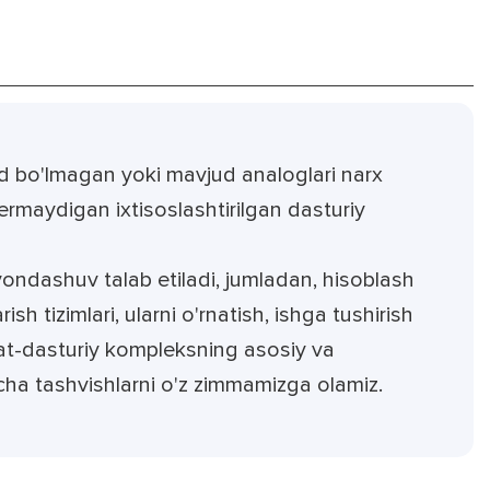
d bo'lmagan yoki mavjud analoglari narx
bermaydigan ixtisoslashtirilgan dasturiy
yondashuv talab etiladi, jumladan, hisoblash
sh tizimlari, ularni o'rnatish, ishga tushirish
rat-dasturiy kompleksning asosiy va
cha tashvishlarni o'z zimmamizga olamiz.