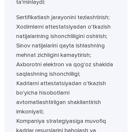
ta’minlaydi:
Sertifikatlash jarayonini tezlashtirish;
Xodimlarni attestatsiyadan o'tkazish
natijalarining ishonchliligini oshirish;
Sinov natijalarini qayta ishlashning
mehnat zichligini kamaytirish;
Axborotni elektron va qog'oz shaklda
saqlashning ishonchliligi;
Kadrlarni attestatsiyadan o'tkazish
bo'yicha hisobotlarni
avtomatlashtirilgan shakllantirish
imkoniyati;
Kompaniya strategiyasiga muvofiq
kadrlar resurslarini baholash va