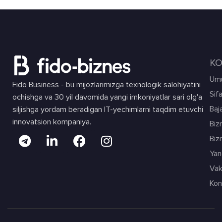
KO
Umu
Fido Business - bu mijozlarimizga texnologik salohiyatini
Sif
ochishga va 30 yil davomida yangi imkoniyatlar sari olg'a
Baja
siljishga yordam beradigan IT-yechimlarni taqdim etuvchi
innovatsion kompaniya.
Biz
Biz
Yang
Vak
Kon