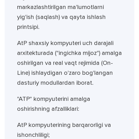
markazlashtirilgan ma'lumotlarni
yig'ish (saqlash) va qayta ishlash
printsipi.
AtP shaxsiy kompyuteri uch darajali
arxitekturada ("ingichka mijoz") amalga
oshirilgan va real vaqt rejimida (On-
Line) ishlaydigan o'zaro bog'langan
dasturiy modullardan iborat.
"ATP" kompyuterini amalga
oshirishning afzalliklari:
AtP kompyuterining barqarorligi va
ishonchliligi;