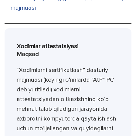
majmuasi
Xodimlar attestatsiyasi
Maqsad
“Xodimlarni sertifikatlash” dasturiy
majmuasi (keyingi o‘rinlarda “AtP” PC
deb yuritiladi) xodimlarni
attestatsiyadan o‘tkazishning ko‘p
mehnat talab qiladigan jarayonida
axborotni kompyuterda qayta ishlash
uchun mo‘ljallangan va quyidagilarni