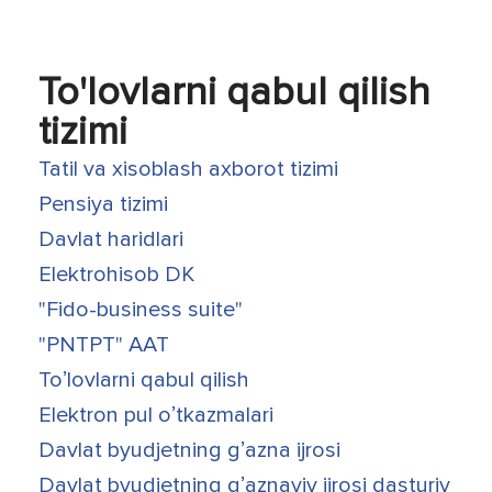
To'lovlarni qabul qilish
tizimi
Tatil va xisoblash axborot tizimi
Pensiya tizimi
Davlat haridlari
Elektrohisob DK
"Fido-business suite"
"PNTPT" AAT
Toʼlovlarni qabul qilish
Elektron pul oʼtkazmalari
Davlat byudjetning gʼazna ijrosi
Davlat byudjetning gʼaznaviy ijrosi dasturiy