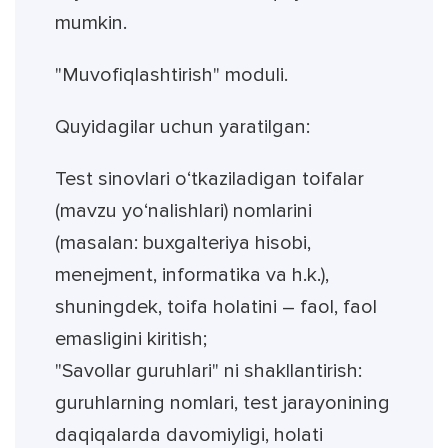
mumkin.
"Muvofiqlashtirish" moduli.
Quyidagilar uchun yaratilgan:
Test sinovlari o‘tkaziladigan toifalar
(mavzu yo‘nalishlari) nomlarini
(masalan: buxgalteriya hisobi,
menejment, informatika va h.k.),
shuningdek, toifa holatini – faol, faol
emasligini kiritish;
"Savollar guruhlari" ni shakllantirish:
guruhlarning nomlari, test jarayonining
daqiqalarda davomiyligi, holati