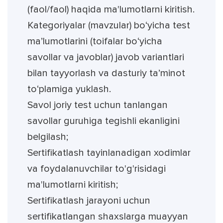
(faol/faol) haqida ma'lumotlarni kiritish.
Kategoriyalar (mavzular) bo‘yicha test
ma’lumotlarini (toifalar bo‘yicha
savollar va javoblar) javob variantlari
bilan tayyorlash va dasturiy ta’minot
to‘plamiga yuklash.
Savol joriy test uchun tanlangan
savollar guruhiga tegishli ekanligini
belgilash;
Sertifikatlash tayinlanadigan xodimlar
va foydalanuvchilar to'g'risidagi
ma'lumotlarni kiritish;
Sertifikatlash jarayoni uchun
sertifikatlangan shaxslarga muayyan