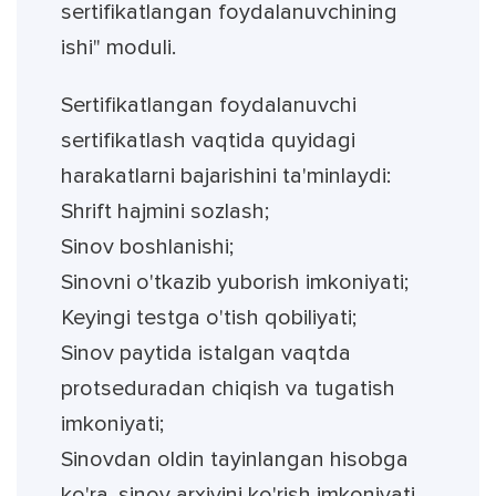
sertifikatlangan foydalanuvchining
ishi" moduli.
Sertifikatlangan foydalanuvchi
sertifikatlash vaqtida quyidagi
harakatlarni bajarishini ta'minlaydi:
Shrift hajmini sozlash;
Sinov boshlanishi;
Sinovni o'tkazib yuborish imkoniyati;
Keyingi testga o'tish qobiliyati;
Sinov paytida istalgan vaqtda
protseduradan chiqish va tugatish
imkoniyati;
Sinovdan oldin tayinlangan hisobga
ko'ra, sinov arxivini ko'rish imkoniyati.