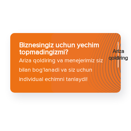
Biznesingiz uchun yechim
topmadingizmi?
Ariza
qoldiring
Ariza qoldiring va menejerimiz siz
bilan bog'lanadi va siz uchun
individual echimni tanlaydi!