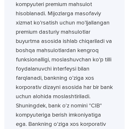
kompyuteri premium mahsulot
hisoblanadi. Mijozlarga masofaviy
xizmat ko‘rsatish uchun mo‘ljallangan
premium dasturiy mahsulotlar
buyurtma asosida ishlab chiqariladi va
boshqa mahsulotlardan kengroq
funksionalligi, moslashuvchan ko‘p tilli
foydalanuvchi interfeysi bilan
farqlanadi, bankning o‘ziga xos
korporativ dizayni asosida har bir bank
uchun alohida moslashtiriladi.
Shuningdek, bank o'z nomini "CIB"
kompyuteriga berish imkoniyatiga
ega. Bankning o'ziga xos korporativ