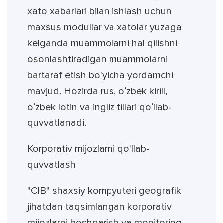
xato xabarlari bilan ishlash uchun
maxsus modullar va xatolar yuzaga
kelganda muammolarni hal qilishni
osonlashtiradigan muammolarni
bartaraf etish bo'yicha yordamchi
mavjud. Hozirda rus, oʻzbek kirill,
oʻzbek lotin va ingliz tillari qoʻllab-
quvvatlanadi.
Korporativ mijozlarni qo'llab-
quvvatlash
"CIB" shaxsiy kompyuteri geografik
jihatdan taqsimlangan korporativ
mijozlarni boshqarish va monitoring