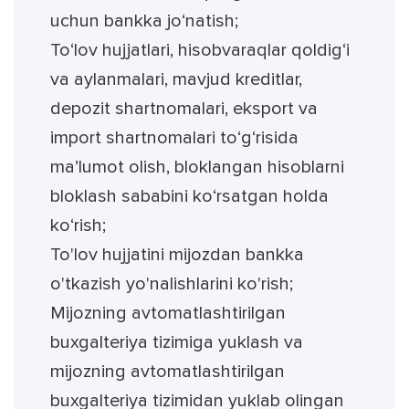
uchun bankka jo‘natish;
To‘lov hujjatlari, hisobvaraqlar qoldig‘i
va aylanmalari, mavjud kreditlar,
depozit shartnomalari, eksport va
import shartnomalari to‘g‘risida
ma’lumot olish, bloklangan hisoblarni
bloklash sababini ko‘rsatgan holda
ko‘rish;
To'lov hujjatini mijozdan bankka
o'tkazish yo'nalishlarini ko'rish;
Mijozning avtomatlashtirilgan
buxgalteriya tizimiga yuklash va
mijozning avtomatlashtirilgan
buxgalteriya tizimidan yuklab olingan