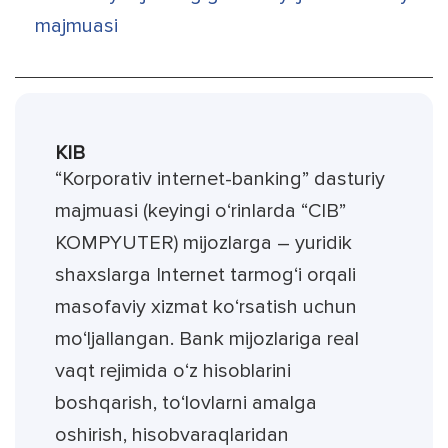
majmuasi
KIB
“Korporativ internet-banking” dasturiy
majmuasi (keyingi o‘rinlarda “CIB”
KOMPYUTER) mijozlarga – yuridik
shaxslarga Internet tarmog‘i orqali
masofaviy xizmat ko‘rsatish uchun
mo‘ljallangan. Bank mijozlariga real
vaqt rejimida o‘z hisoblarini
boshqarish, to‘lovlarni amalga
oshirish, hisobvaraqlaridan