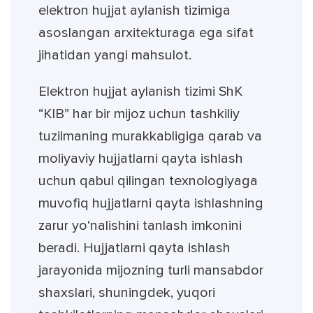
elektron hujjat aylanish tizimiga
asoslangan arxitekturaga ega sifat
jihatidan yangi mahsulot.
Elektron hujjat aylanish tizimi ShK
“KIB” har bir mijoz uchun tashkiliy
tuzilmaning murakkabligiga qarab va
moliyaviy hujjatlarni qayta ishlash
uchun qabul qilingan texnologiyaga
muvofiq hujjatlarni qayta ishlashning
zarur yo‘nalishini tanlash imkonini
beradi. Hujjatlarni qayta ishlash
jarayonida mijozning turli mansabdor
shaxslari, shuningdek, yuqori