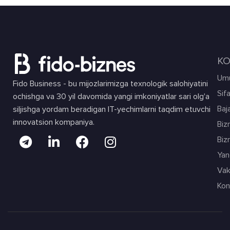
KO
Umu
Fido Business - bu mijozlarimizga texnologik salohiyatini
Sif
ochishga va 30 yil davomida yangi imkoniyatlar sari olg'a
Baja
siljishga yordam beradigan IT-yechimlarni taqdim etuvchi
innovatsion kompaniya.
Biz
Biz
Yang
Vak
Kon