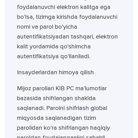
foydalanuvchi elektron kalitga ega
bo'lsa, tizimga kirishda foydalanuvchi
nomi va parol bo'yicha
autentifikatsiyadan tashqari, elektron
kalit yordamida qo'shimcha
autentifikatsiya qo'llaniladi.
Insayderlardan himoya qilish
Mijoz parollari KIB PC ma'lumotlar
bazasida shifrlangan shaklda
saqlanadi. Parolni shifrlash global
miqyosda saqlanadigan tizim
parolidan ko'ra shifrlangan haqiqiy
paroldan foydalanganligi sababli,