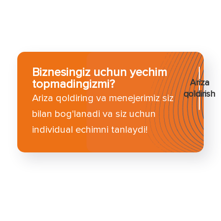
Biznesingiz uchun yechim
topmadingizmi?
Ariza
qoldirish
Ariza qoldiring va menejerimiz siz
bilan bog'lanadi va siz uchun
individual echimni tanlaydi!