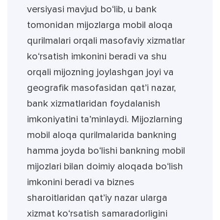
versiyasi mavjud bo‘lib, u bank
tomonidan mijozlarga mobil aloqa
qurilmalari orqali masofaviy xizmatlar
ko‘rsatish imkonini beradi va shu
orqali mijozning joylashgan joyi va
geografik masofasidan qat’i nazar,
bank xizmatlaridan foydalanish
imkoniyatini ta’minlaydi. Mijozlarning
mobil aloqa qurilmalarida bankning
hamma joyda bo‘lishi bankning mobil
mijozlari bilan doimiy aloqada bo‘lish
imkonini beradi va biznes
sharoitlaridan qat’iy nazar ularga
xizmat ko‘rsatish samaradorligini