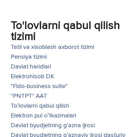
To'lovlarni qabul qilish
tizimi
Tatil va xisoblash axborot tizimi
Pensiya tizimi
Davlat haridlari
Elektrohisob DK
"Fido-business suite"
"PNTPT" AAT
Toʼlovlarni qabul qilish
Elektron pul oʼtkazmalari
Davlat byudjetning gʼazna ijrosi
Davlat byudjetning gʼaznaviy ijrosi dasturiy