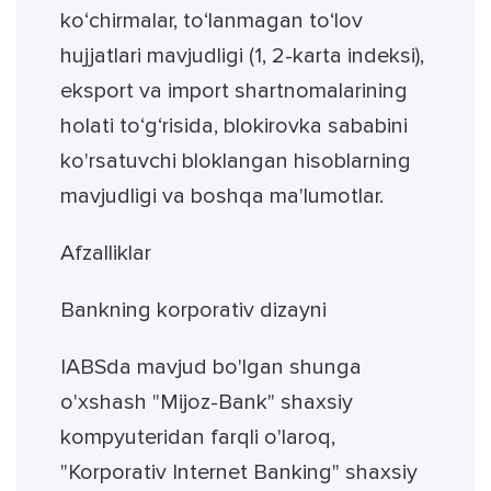
ko‘chirmalar, to‘lanmagan to‘lov
hujjatlari mavjudligi (1, 2-karta indeksi),
eksport va import shartnomalarining
holati to‘g‘risida, blokirovka sababini
ko'rsatuvchi bloklangan hisoblarning
mavjudligi va boshqa ma'lumotlar.
Afzalliklar
Bankning korporativ dizayni
IABSda mavjud bo'lgan shunga
o'xshash "Mijoz-Bank" shaxsiy
kompyuteridan farqli o'laroq,
"Korporativ Internet Banking" shaxsiy