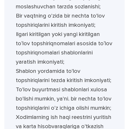
moslashuvchan tarzda sozlanishi;
Bir vaqtning o'zida bir nechta to'lov
topshiriqlarini kiritish imkoniyati;
Ilgari kiritilgan yoki yangi kiritilgan
toʻlov topshiriqnomalari asosida toʻlov
topshiriqnomalari shablonlarini
yaratish imkoniyati;
Shablon yordamida to'lov
topshiriqlarini tezda kiritish imkoniyati;
To'lov buyurtmasi shablonlari xulosa
bo'lishi mumkin, ya'ni. bir nechta to'lov
topshiriqlarini o'z ichiga olishi mumkin;
Xodimlarning ish haqi reestrini yuritish
va karta hisobvaraqlariga o‘tkazish