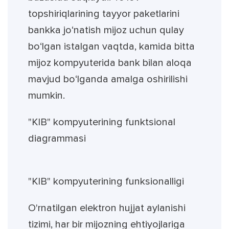
topshiriqlarining tayyor paketlarini
bankka jo‘natish mijoz uchun qulay
bo‘lgan istalgan vaqtda, kamida bitta
mijoz kompyuterida bank bilan aloqa
mavjud bo‘lganda amalga oshirilishi
mumkin.
"KIB" kompyuterining funktsional
diagrammasi
"KIB" kompyuterining funksionalligi
O'rnatilgan elektron hujjat aylanishi
tizimi, har bir mijozning ehtiyojlariga