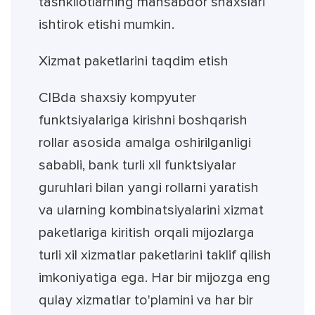
tashkilotlarning mansabdor shaxslari
ishtirok etishi mumkin.
Xizmat paketlarini taqdim etish
CIBda shaxsiy kompyuter
funktsiyalariga kirishni boshqarish
rollar asosida amalga oshirilganligi
sababli, bank turli xil funktsiyalar
guruhlari bilan yangi rollarni yaratish
va ularning kombinatsiyalarini xizmat
paketlariga kiritish orqali mijozlarga
turli xil xizmatlar paketlarini taklif qilish
imkoniyatiga ega. Har bir mijozga eng
qulay xizmatlar to'plamini va har bir