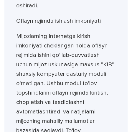
oshiradi.
Oflayn rejimda ishlash imkoniyati
Mijozlarning Internetga kirish
imkoniyati cheklangan holda oflayn
rejimida ishini qo'llab-quvvatlash
uchun mijoz uskunasiga maxsus "KIB"
shaxsiy kompyuter dasturiy moduli
o'rnatilgan. Ushbu modul to'lov
topshiriqlarini oflayn rejimda kiritish,
chop etish va tasdiqlashni
avtomatlashtiradi va natijalarni
mijozning mahalliy ma'lumotlar
bazasida saqlaydi. To‘lov