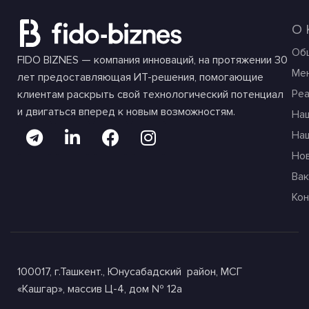
О
Об
FIDO BIZNES — компания инноваций, на протяжении 30
Ме
лет предоставляющая ИТ-решения, помогающие
Ре
клиентам раскрыть свой технологический потенциал
и двигаться вперед к новым возможностям.
На
На
Но
Вак
Ко
100017, г.Ташкент., Юнусабадский район, МСГ
«Кашгар», массив Ц-4, дом № 12а