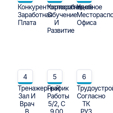
Конкурентоспособная
Корпоративное
Удобное
Заработная
Обучение
Месторасп
Плата
И
Офиса
Развитие
4
5
6
Тренажерный
График
Трудоустро
Зал И
Работы
Согласно
Врач
5/2, С
ТК
В
9.00
РУЗ