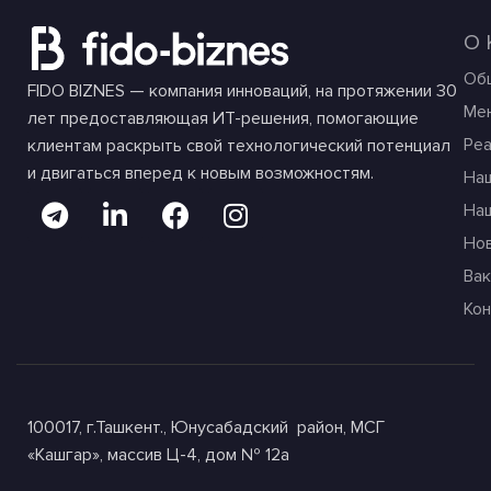
О
Об
FIDO BIZNES — компания инноваций, на протяжении 30
Ме
лет предоставляющая ИТ-решения, помогающие
Ре
клиентам раскрыть свой технологический потенциал
и двигаться вперед к новым возможностям.
На
На
Но
Вак
Ко
100017, г.Ташкент., Юнусабадский район, МСГ
«Кашгар», массив Ц-4, дом № 12а