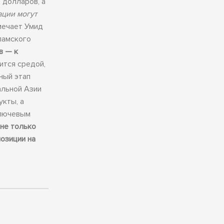
 долларов, а
ации могут
ечает Умид
сламского
в — к
ится средой,
ный этап
альной Азии
укты, а
ключевым
 не только
позиции на