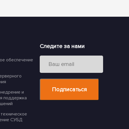
Следите за нами
ое обеспечение
серверного
ния
внедрение и
ая поддержка
ешений
 техническое
ение СУБД