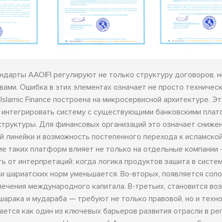
ндарты AAOIFI регулируют не только структуру договоров, н
вами. Ошибка в этих элементах означает не просто техничес
Islamic Finance построена на микросервисной архитектуре. Э
, интегрировать систему с существующими банковскими пла
структуры. Для финансовых организаций это означает сниже
й линейки и возможность постепенного перехода к исламско
е таких платформ влияет не только на отдельные компании 
ь от интерпретаций: когда логика продуктов зашита в систем
и шариатских норм уменьшается. Во-вторых, появляется соп
влечения международного капитала. В-третьих, становится в
арака и мудараба — требуют не только правовой, но и техн
ется как один из ключевых барьеров развития отрасли в рег