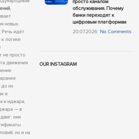
еждународным
просто каналом
ений,
обслуживания. Почему
банки переходят к
ывает
цифровым платформам
ля новых
 Речь идёт
20.07.2026
No Comments
 к логике
и
т не просто
ёта движения
OUR INSTAGRAM
ление
заранее
 до их
ак и
м и иджара,
джара — в
двиг: они
ртификаты
овий, но и на