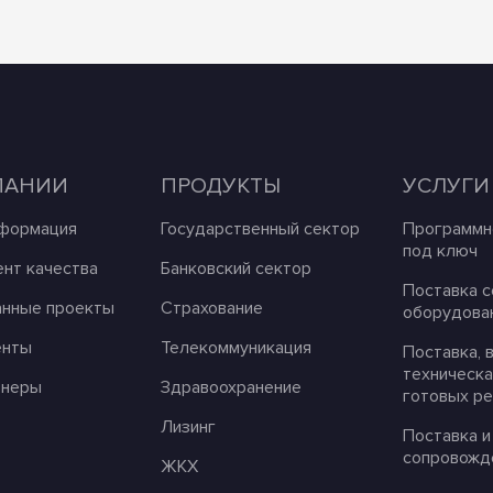
ПАНИИ
ПРОДУКТЫ
УСЛУГИ
формация
Государственный сектор
Программн
под ключ
нт качества
Банковский сектор
Поставка 
анные проекты
Страхование
оборудова
енты
Телекоммуникация
Поставка, 
техническ
тнеры
Здравоохранение
готовых р
Лизинг
Поставка и
сопровожд
ЖКХ