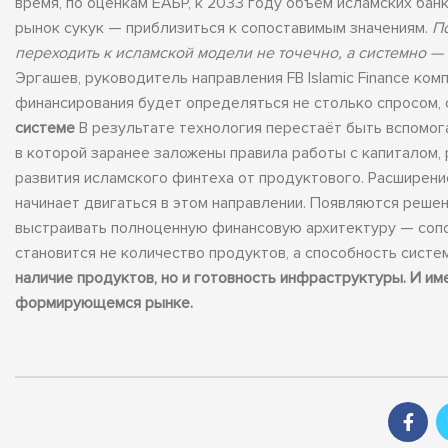
время, по оценкам ЕАБР, к 2033 году объём исламских бан
рынок сукук — приблизиться к сопоставимым значениям.
П
переходить к исламской модели не точечно, а системно —
Эргашев, руководитель направления FB Islamic Finance ком
финансирования будет определяться не столько спросом,
системе
В результате технология перестаёт быть вспомог
в которой заранее заложены правила работы с капиталом,
развития исламского финтеха от продуктового. Расширение
начинает двигаться в этом направлении. Появляются реше
выстраивать полноценную финансовую архитектуру — сопо
становится не количество продуктов, а способность систе
наличие продуктов, но и готовность инфраструктуры. И им
формирующемся рынке.