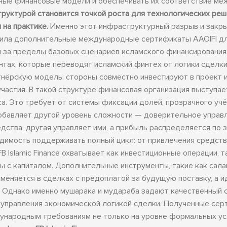
ные финансовые модели и обеспечивать их соответствие м
руктурой становится точкой роста для технологических реш
на практике.
Именно этот инфраструктурный разрыв и закр
олучила дополнительные международные сертификаты AAOIFI д
за пределы базовых сценариев исламского финансирования.
тах, которые переводят исламский финтех от логики сделки
тнёрскую модель: стороны совместно инвестируют в проект 
астия. В такой структуре финансовая организация выступае
са. Это требует от системы фиксации долей, прозрачного уч
добавляет другой уровень сложности — доверительное управ
дства, другая управляет ими, а прибыль распределяется по 
димость поддерживать полный цикл: от привлечения средств
 Islamic Finance охватывает как инвестиционные операции, т
с капиталом. Дополнительные инструменты, такие как сала
еняется в сделках с предоплатой за будущую поставку, а и
. Однако именно мушарака и мудараба задают качественный с
и управления экономической логикой сделки. Полученные се
народным требованиям не только на уровне формальных усл