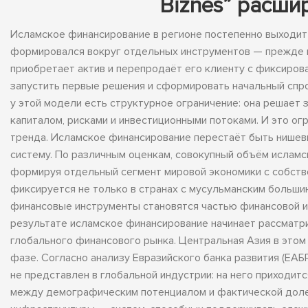
Biznes” расши
Исламское финансирование в регионе постепенно выходит
формировался вокруг отдельных инструментов — прежде вс
приобретает актив и перепродаёт его клиенту с фиксиров
запустить первые решения и сформировать начальный спро
у этой модели есть структурное ограничение: она решает 
капиталом, рисками и инвестиционными потоками. И это о
тренда. Исламское финансирование перестаёт быть нишев
систему. По различным оценкам, совокупный объём исламс
формируя отдельный сегмент мировой экономики с собств
фиксируется не только в странах с мусульманским большин
финансовые инструменты становятся частью финансовой и
результате исламское финансирование начинает рассматри
глобального финансового рынка. Центральная Азия в этом
фазе. Согласно анализу Евразийского банка развития (ЕАБ
не представлен в глобальной индустрии: на него приходит
между демографическим потенциалом и фактической долей