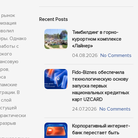
е рынок
Recent Posts
низация
зволил
Тимбилдинг в горно-
уры. Однако
курортном комплексе
«Лайнер»
работы с
окого
04.08.2026
No Comments
нансовую
ров,
Fido-Biznes обеспечила
оса
технологическую основу
сламские
запуска первых
рации. В
национальных кредитных
карт UZCARD
 слой
астущей
24.07.2026
No Comments
практически
 разрыв
Корпоративный интернет-
банк перестает быть