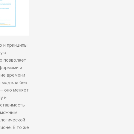
о и принципы
кую
то позволяет
тформами и
ние времени
й модели без
— оно меняет
у и
оставимость
озможным
ологической
ионе. В то же