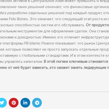
ковских активов в Центральной Азии может превысить 6 млрд
оявление таких решений означает, что финансовые организ
 без разработки отдельных решений под каждый продукт,
отм
пании Fido Biznes. Это означает, что следующий этап роста и
 сколько способностью систем его обслуживать.
От продукто
ательным инструментом для оформления сделок. Она станов
 рисками и доходностью. Именно это отличает инфраструктур
 платформы FB Islamic Finance показывает, что рынок Центр
ния, которые позволяют не просто запускать отдельные прод
ставимую с глобальными стандартами. И в этом контексте 
мы управлять капиталом.
В этой логике ключевым становится
енно от неё будет зависеть, кто сможет занять лидирующие 