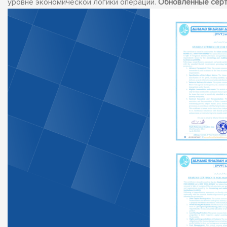
уровне экономической логики операций.
Обновлённые серти