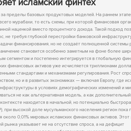
ряет исламский финтех
 за пределы базовых продуктовых моделей. На раннем этап
его мурабахи, то есть схемы, при которой финансовая орга
анной наценкой вместо процентного дохода. Такой подход по
с, не требуя глубокой перестройки банковской инфраструкт
задачи финансирования, но не создаёт полноценной системы 
граничение становится особенно заметным на фоне более шир
ым сегментом и постепенно интегрируется в глобальную фи
ких финансовых активов уже исчисляется триллионами долла
енными стандартами и механизмами регулирования. Рост спр
ством, но и в развитых экономиках — включая Европу, где и
нфраструктуры в условиях демографических изменений и миг
ваться не как альтернативная модель, а как дополнительный
 контексте находится в начальной, но потенциально быстрор
Р), при высокой доле мусульманского населения регион пока 
ся около 0,01% мировых исламских финансовых активов. Этот
 рынка указывает не на отсутствие спроса, а на дефицит