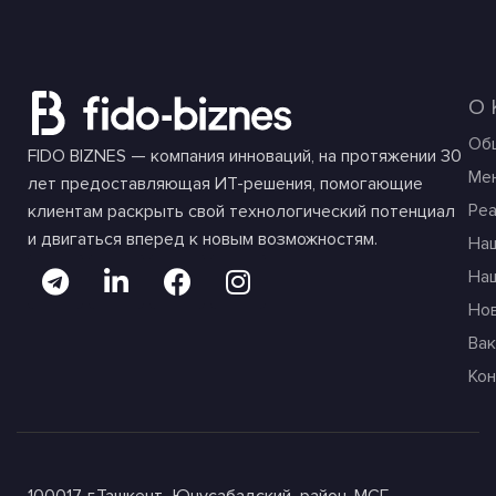
О
Об
FIDO BIZNES — компания инноваций, на протяжении 30
Ме
лет предоставляющая ИТ-решения, помогающие
Ре
клиентам раскрыть свой технологический потенциал
и двигаться вперед к новым возможностям.
На
На
Но
Вак
Ко