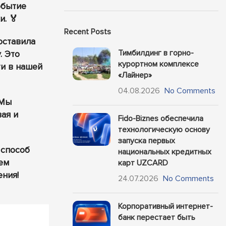
обытие
. 🏅
Recent Posts
оставила
Тимбилдинг в горно-
. Это
курортном комплексе
ти в нашей
«Лайнер»
04.08.2026
No Comments
 Мы
ая и
Fido-Biznes обеспечила
технологическую основу
запуска первых
 способ
национальных кредитных
ем
карт UZCARD
ния!
24.07.2026
No Comments
Корпоративный интернет-
банк перестает быть