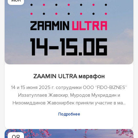
ИЮН
ZAAMIN ULTRA марафон
14 и 15 июня 2025 г. сотрудники ООО “FIDO-BIZNES”
Иззатуллаев Жавохир, Муродов Мухриддин и
Низомиддинов Жавохирбек приняли участие в ма...
Подробнее
08