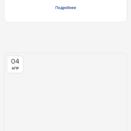
Подробнее
04
АПР
Праздник Навруз в офисе компании
3 апреля 2025 года в офисе нашей компании мы
отпраздновали весенний и долгожданный праздник
Навруз. Президент компании Дадажанов Тал...