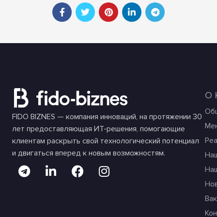
О
Об
FIDO BIZNES — компания инноваций, на протяжении 30
Ме
лет предоставляющая ИТ-решения, помогающие
Ре
клиентам раскрыть свой технологический потенциал
и двигаться вперед к новым возможностям.
На
На
Но
Вак
Ко