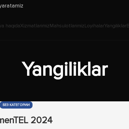
 yaratamiz
a haqida
Xizmatlarimiz
Mahsulotlarimiz
Loyihalar
Yangiliklar
B
Yangiliklar
БЕЗ КАТЕГОРИИ
menTEL 2024