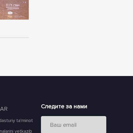
Следите за нами
LAR
 dasturiy ta'minot
alarini yetkazib