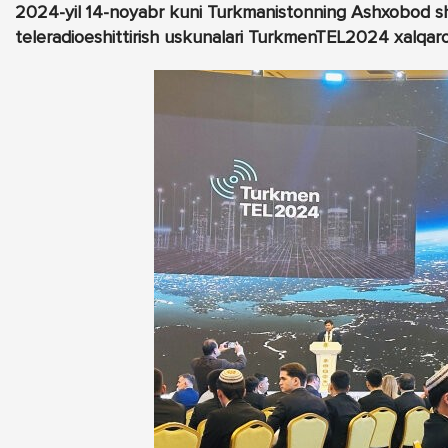
2024-yil 14-noyabr kuni Turkmanistonning Ashxobod sha
teleradioeshittirish uskunalari TurkmenTEL2024 xalqar