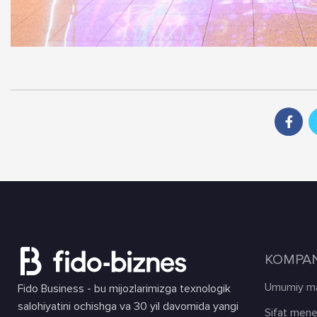
KOMPAN
Umumiy ma
Fido Business - bu mijozlarimizga texnologik
salohiyatini ochishga va 30 yil davomida yangi
Sifat mene