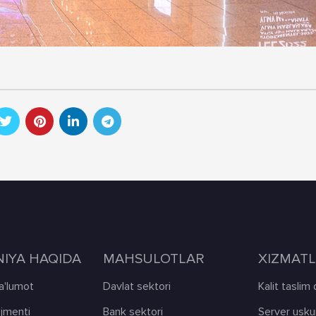
IYA HAQIDA
MAHSULOTLAR
XIZMAT
'lumot
Davlat sektori
Kalit taslim
jmenti
Bank sektori
Server uskun