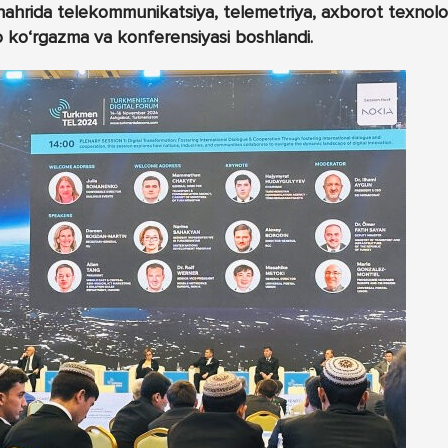
hrida telekommunikatsiya, telemetriya, axborot texnolog
o ko‘rgazma va konferensiyasi boshlandi.