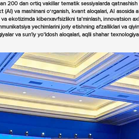
n 200 dan ortiq vakillar tematik sessiyalarda qatnashish
ekt (AI) va mashinani oʻrganish, kvant aloqalari, AI asosida 
t va ekotizimda kiberxavfsizlikni ta’minlash, innovatsion a
nikatsiya yechimlarini joriy etishning afzalliklari va qiyinc
alar va sun’iy yo‘ldosh aloqalari, aqlli shahar texnologiyal