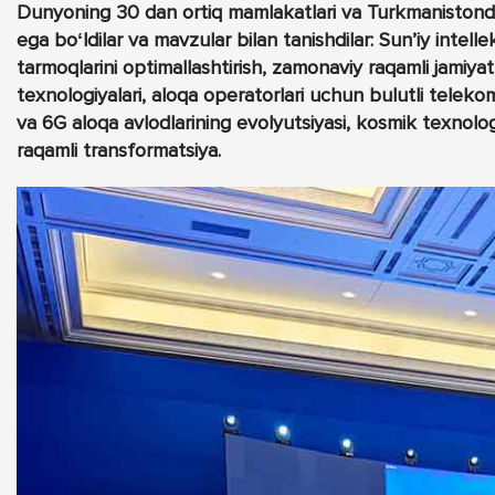
Dunyoning 30 dan ortiq mamlakatlari va Turkmanistonda
ega boʻldilar va mavzular bilan tanishdilar: Sunʼiy intell
tarmoqlarini optimallashtirish, zamonaviy raqamli jamiya
texnologiyalari, aloqa operatorlari uchun bulutli telekommu
va 6G aloqa avlodlarining evolyutsiyasi, kosmik texnologiy
raqamli transformatsiya.