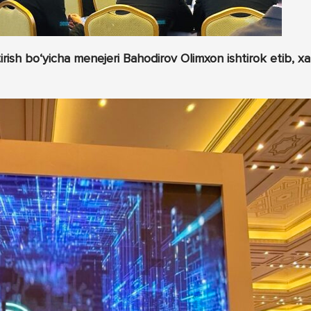
ish bo‘yicha menejeri Bahodirov Olimxon ishtirok etib, xa