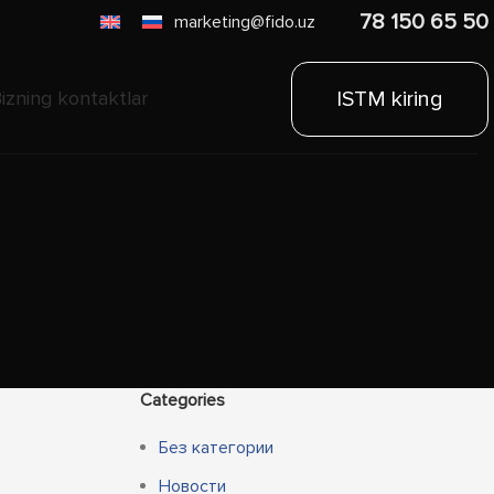
78 150 65 50
marketing@fido.uz
ISTM kiring
izning kontaktlar
Categories
Без категории
Новости