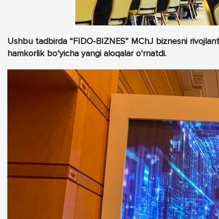
Ushbu tadbirda “FIDO-BIZNES” MChJ biznesni rivojlantir
hamkorlik bo‘yicha yangi aloqalar o‘rnatdi.