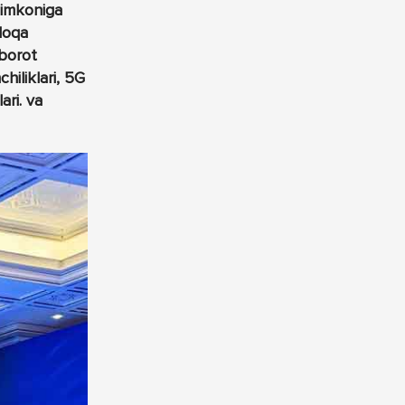
 imkoniga
aloqa
xborot
hiliklari, 5G
ari. va