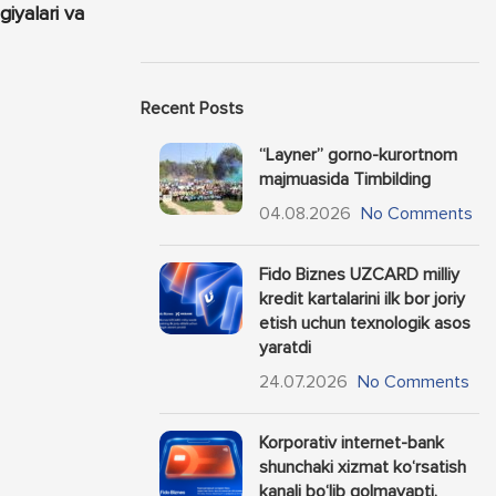
iyalari va
Recent Posts
“Layner” gorno-kurortnom
majmuasida Timbilding
04.08.2026
No Comments
Fido Biznes UZCARD milliy
kredit kartalarini ilk bor joriy
etish uchun texnologik asos
yaratdi
24.07.2026
No Comments
Korporativ internet-bank
shunchaki xizmat ko‘rsatish
kanali bo‘lib qolmayapti.