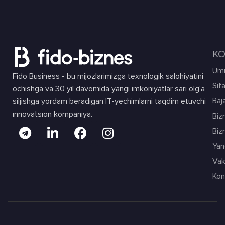
KO
Umu
Fido Business - bu mijozlarimizga texnologik salohiyatini
Sif
ochishga va 30 yil davomida yangi imkoniyatlar sari olg'a
Baja
siljishga yordam beradigan IT-yechimlarni taqdim etuvchi
innovatsion kompaniya.
Biz
Biz
Yang
Vak
Kon