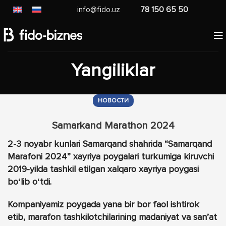
info@fido.uz
78 150 65 50
Yangiliklar
НОВОСТИ
Samarkand Marathon 2024
2-3 noyabr kunlari Samarqand shahrida “Samarqand
Marafoni 2024” xayriya poygalari turkumiga kiruvchi
2019-yilda tashkil etilgan xalqaro xayriya poygasi
boʻlib oʻtdi.
Kompaniyamiz poygada yana bir bor faol ishtirok
etib, marafon tashkilotchilarining madaniyat va sanʼat