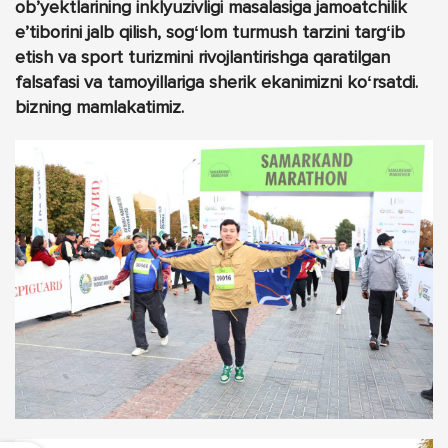
obʼyektlarining inklyuzivligi masalasiga jamoatchilik
eʼtiborini jalb qilish, sogʻlom turmush tarzini targʻib
etish va sport turizmini rivojlantirishga qaratilgan
falsafasi va tamoyillariga sherik ekanimizni koʻrsatdi.
bizning mamlakatimiz.