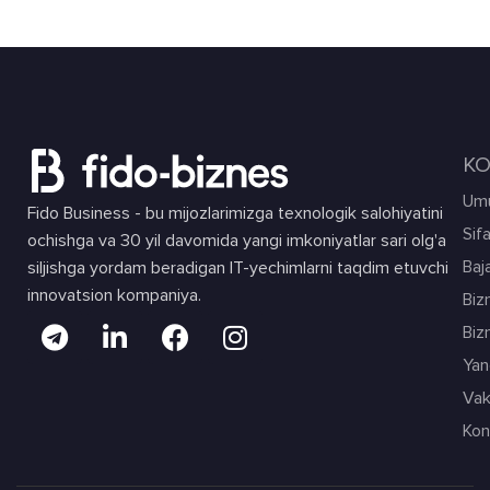
KO
Umu
Fido Business - bu mijozlarimizga texnologik salohiyatini
Sif
ochishga va 30 yil davomida yangi imkoniyatlar sari olg'a
Baja
siljishga yordam beradigan IT-yechimlarni taqdim etuvchi
innovatsion kompaniya.
Biz
Biz
Yang
Vak
Kon