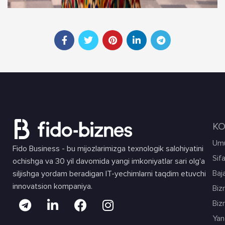
KO
Umu
Fido Business - bu mijozlarimizga texnologik salohiyatini
Sif
ochishga va 30 yil davomida yangi imkoniyatlar sari olg'a
Baja
siljishga yordam beradigan IT-yechimlarni taqdim etuvchi
innovatsion kompaniya.
Biz
Biz
Yang