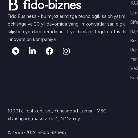
KO
Umu
Fido Business - bu mijozlarimizga texnologik salohiyatini
Sif
ochishga va 30 yil davomida yangi imkoniyatlar sari olg'a
Baja
siljishga yordam beradigan IT-yechimlarni taqdim etuvchi
innovatsion kompaniya.
Biz
Biz
Yang
Vak
Kon
100017, Toshkent sh.., Yunusobod tumani, MSG
«Qashgar», massiv Ts-4, № 12а uy
© 1993-2024 «Fido Biznes»