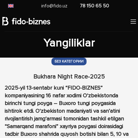
info@fido.uz
78 150 65 50
Yangiliklar
БЕЗ КАТЕГОРИИ
Bukhara Night Race-2025
2025-yil 13-sentabr kuni “FIDO-BIZNES”
kompaniyasining 16 nafar xodimi O‘zbekistonda
birinchi tungi poyga – Buxoro tungi poygasida
ishtirok etdi. O‘zbekiston madaniyati va san’atini
rivojlantirish jamg‘armasi tomonidan tashkil etilgan
“Samarqand marafoni” xayriya poygasi doirasidagi
tadbir Buxoro shahrida quyosh botishi bilan 5, 10 va