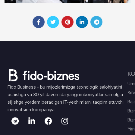
KO
Umu
Fido Business - bu mijozlarimizga texnologik salohiyatini
Sif
ochishga va 30 yil davomida yangi imkoniyatlar sari olg'a
Baja
siljishga yordam beradigan IT-yechimlarni taqdim etuvchi
innovatsion kompaniya.
Biz
Biz
Yang