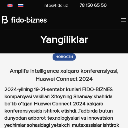
info@fido.uz
78 150 65 50
Yangiliklar
НОВОСТИ
Amplife Intelligence xalqaro konferensiyasi,
Huawei Connect 2024
2024-yilning 19-21-sentabr kunlari FIDO-BIZNES
kompaniyasi vakillari Xitoyning Shanxay shahrida
bo‘lib o‘tgan Huawei Connect 2024 xalqaro
konferensiyasida ishtirok etishdi. .Tadbirda butun
dunyodan axborot texnologiyalari va innovatsion
yechimlar sohasidagi yetakchi mutaxassislar ishtirok