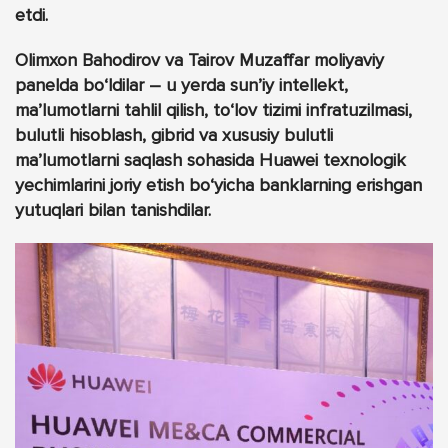
etdi.
Olimxon Bahodirov va Tairov Muzaffar moliyaviy
panelda bo‘ldilar – u yerda sun’iy intellekt,
ma’lumotlarni tahlil qilish, to‘lov tizimi infratuzilmasi,
bulutli hisoblash, gibrid va xususiy bulutli
ma’lumotlarni saqlash sohasida Huawei texnologik
yechimlarini joriy etish bo‘yicha banklarning erishgan
yutuqlari bilan tanishdilar.