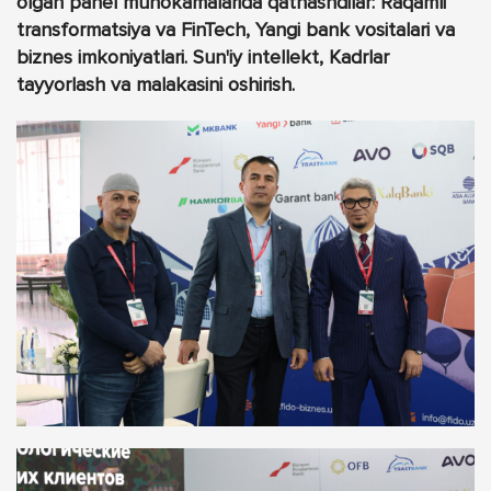
olgan panel muhokamalarida qatnashdilar: Raqamli
transformatsiya va FinTech, Yangi bank vositalari va
biznes imkoniyatlari. Sun'iy intellekt, Kadrlar
tayyorlash va malakasini oshirish.