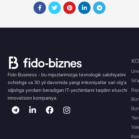
KO
Umu
Fido Business - bu mijozlarimizga texnologik salohiyatini
Sif
ochishga va 30 yil davomida yangi imkoniyatlar sari olg'a
Baja
siljishga yordam beradigan IT-yechimlarni taqdim etuvchi
innovatsion kompaniya.
Biz
Biz
Yang
Vak
Kon