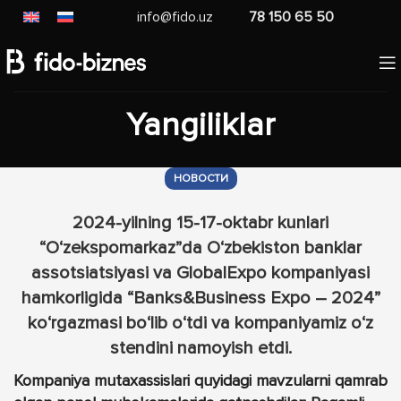
info@fido.uz
78 150 65 50
Yangiliklar
НОВОСТИ
2024-yilning 15-17-oktabr kunlari
“O‘zekspomarkaz”da O‘zbekiston banklar
assotsiatsiyasi va GlobalExpo kompaniyasi
hamkorligida “Banks&Business Expo – 2024”
ko‘rgazmasi bo‘lib o‘tdi va kompaniyamiz o‘z
stendini namoyish etdi.
Kompaniya mutaxassislari quyidagi mavzularni qamrab