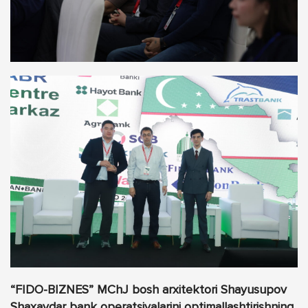
“FIDO-BIZNES” MChJ bosh arxitektori Shayusupov
Shaxaydar bank operatsiyalarini optimallashtirishning